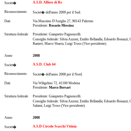
A.S.D. Alfiere di Re
Societ�
Riconoscimento
Societ� dell'anno 2009 per il Sud.
Dati
Via Massimo D'Azeglio 27, 90143 Palermo
Presidente:
Rosario Messina
Struttura federale
Presidente: Gianpietro Pagnoncelli.
Consiglio federale: Silvia Azzoni; Emilio Bellatalla; Edoardo Bonazzi
Ranieri; Marco Sbarra; Luigi Troso (Vice-presidente).
Anno
2008
A.S.D. Club 64
Societ�
Riconoscimento
Societ� dell'anno 2008 per il Nord.
Dati
Via Wiligelmo 72, 41100 Modena
Presidente:
Marco Borsari
Struttura federale
Presidente: Gianpietro Pagnoncelli.
Consiglio federale: Silvia Azzoni; Emilio Bellatalla; Edoardo Bonazzi;
Salami; Luigi Troso (Vice-presidente).
Anno
2008
A.S.D Circolo Scacchi Vitinia
Societ�