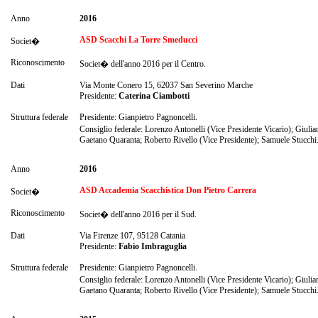
Anno
2016
ASD Scacchi La Torre Smeducci
Societ�
Riconoscimento
Societ� dell'anno 2016 per il Centro.
Dati
Via Monte Conero 15, 62037 San Severino Marche
Presidente:
Caterina Ciambotti
Struttura federale
Presidente: Gianpietro Pagnoncelli.
Consiglio federale: Lorenzo Antonelli (Vice Presidente Vicario); Giuli
Gaetano Quaranta; Roberto Rivello (Vice Presidente); Samuele Stucchi
Anno
2016
ASD Accademia Scacchistica Don Pietro Carrera
Societ�
Riconoscimento
Societ� dell'anno 2016 per il Sud.
Dati
Via Firenze 107, 95128 Catania
Presidente:
Fabio Imbraguglia
Struttura federale
Presidente: Gianpietro Pagnoncelli.
Consiglio federale: Lorenzo Antonelli (Vice Presidente Vicario); Giuli
Gaetano Quaranta; Roberto Rivello (Vice Presidente); Samuele Stucchi