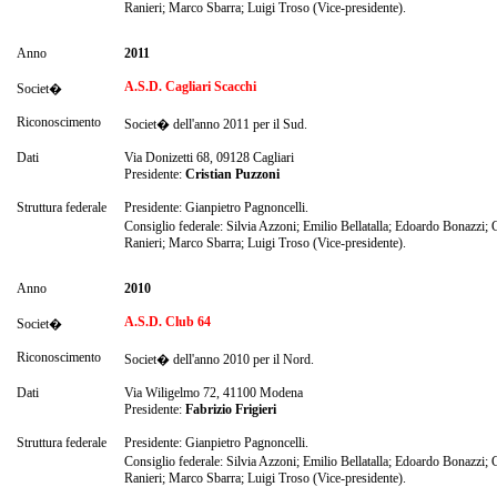
Ranieri; Marco Sbarra; Luigi Troso (Vice-presidente).
Anno
2011
A.S.D. Cagliari Scacchi
Societ�
Riconoscimento
Societ� dell'anno 2011 per il Sud.
Dati
Via Donizetti 68, 09128 Cagliari
Presidente:
Cristian Puzzoni
Struttura federale
Presidente: Gianpietro Pagnoncelli.
Consiglio federale: Silvia Azzoni; Emilio Bellatalla; Edoardo Bonazzi
Ranieri; Marco Sbarra; Luigi Troso (Vice-presidente).
Anno
2010
A.S.D. Club 64
Societ�
Riconoscimento
Societ� dell'anno 2010 per il Nord.
Dati
Via Wiligelmo 72, 41100 Modena
Presidente:
Fabrizio Frigieri
Struttura federale
Presidente: Gianpietro Pagnoncelli.
Consiglio federale: Silvia Azzoni; Emilio Bellatalla; Edoardo Bonazzi
Ranieri; Marco Sbarra; Luigi Troso (Vice-presidente).