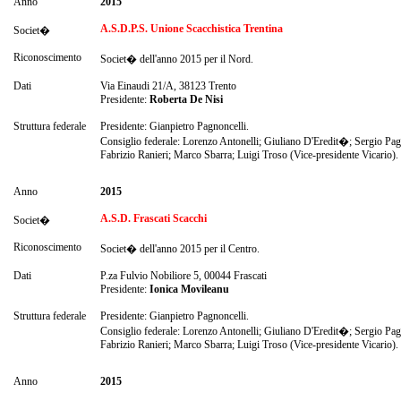
Anno
2015
A.S.D.P.S. Unione Scacchistica Trentina
Societ�
Riconoscimento
Societ� dell'anno 2015 per il Nord.
Dati
Via Einaudi 21/A, 38123 Trento
Presidente:
Roberta De Nisi
Struttura federale
Presidente: Gianpietro Pagnoncelli.
Consiglio federale: Lorenzo Antonelli; Giuliano D'Eredit�; Sergio Pag
Fabrizio Ranieri; Marco Sbarra; Luigi Troso (Vice-presidente Vicario).
Anno
2015
A.S.D. Frascati Scacchi
Societ�
Riconoscimento
Societ� dell'anno 2015 per il Centro.
Dati
P.za Fulvio Nobiliore 5, 00044 Frascati
Presidente:
Ionica Movileanu
Struttura federale
Presidente: Gianpietro Pagnoncelli.
Consiglio federale: Lorenzo Antonelli; Giuliano D'Eredit�; Sergio Pag
Fabrizio Ranieri; Marco Sbarra; Luigi Troso (Vice-presidente Vicario).
Anno
2015