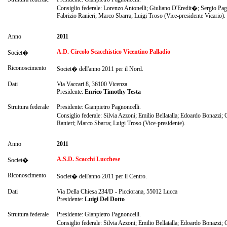
Consiglio federale: Lorenzo Antonelli; Giuliano D'Eredit�; Sergio Pag
Fabrizio Ranieri; Marco Sbarra; Luigi Troso (Vice-presidente Vicario).
Anno
2011
A.D. Circolo Scacchistico Vicentino Palladio
Societ�
Riconoscimento
Societ� dell'anno 2011 per il Nord.
Dati
Via Vaccari 8, 36100 Vicenza
Presidente:
Enrico Timothy Testa
Struttura federale
Presidente: Gianpietro Pagnoncelli.
Consiglio federale: Silvia Azzoni; Emilio Bellatalla; Edoardo Bonazzi
Ranieri; Marco Sbarra; Luigi Troso (Vice-presidente).
Anno
2011
A.S.D. Scacchi Lucchese
Societ�
Riconoscimento
Societ� dell'anno 2011 per il Centro.
Dati
Via Della Chiesa 234/D - Picciorana, 55012 Lucca
Presidente:
Luigi Del Dotto
Struttura federale
Presidente: Gianpietro Pagnoncelli.
Consiglio federale: Silvia Azzoni; Emilio Bellatalla; Edoardo Bonazzi