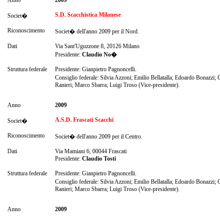
Anno
2009
S.D. Scacchistica Milanese
Societ�
Riconoscimento
Societ� dell'anno 2009 per il Nord.
Dati
Via Sant'Uguzzone 8, 20126 Milano
Presidente:
Claudio No�
Struttura federale
Presidente: Gianpietro Pagnoncelli.
Consiglio federale: Silvia Azzoni; Emilio Bellatalla; Edoardo Bonazzi
Ranieri; Marco Sbarra; Luigi Troso (Vice-presidente).
Anno
2009
A.S.D. Frascati Scacchi
Societ�
Riconoscimento
Societ� dell'anno 2009 per il Centro.
Dati
Via Mamiani 6, 00044 Frascati
Presidente:
Claudio Tosti
Struttura federale
Presidente: Gianpietro Pagnoncelli.
Consiglio federale: Silvia Azzoni; Emilio Bellatalla; Edoardo Bonazzi
Ranieri; Marco Sbarra; Luigi Troso (Vice-presidente).
Anno
2009