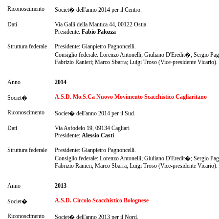
Riconoscimento
Societ� dell'anno 2014 per il Centro.
Dati
Via Galli della Mantica 44, 00122 Ostia
Presidente:
Fabio Palozza
Struttura federale
Presidente: Gianpietro Pagnoncelli.
Consiglio federale: Lorenzo Antonelli; Giuliano D'Eredit�; Sergio Pag
Fabrizio Ranieri; Marco Sbarra; Luigi Troso (Vice-presidente Vicario).
Anno
2014
A.S.D. Mo.S.Ca Nuovo Movimento Scacchistico Cagliaritano
Societ�
Riconoscimento
Societ� dell'anno 2014 per il Sud.
Dati
Via Asfodelo 19, 09134 Cagliari
Presidente:
Alessio Casti
Struttura federale
Presidente: Gianpietro Pagnoncelli.
Consiglio federale: Lorenzo Antonelli; Giuliano D'Eredit�; Sergio Pag
Fabrizio Ranieri; Marco Sbarra; Luigi Troso (Vice-presidente Vicario).
Anno
2013
A.S.D. Circolo Scacchistico Bolognese
Societ�
Riconoscimento
Societ� dell'anno 2013 per il Nord.