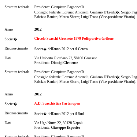
Struttura federale
Presidente: Gianpietro Pagnoncelli.
Consiglio federale: Lorenzo Antonelli; Giuliano D'Eredit�; Sergio Pag
Fabrizio Ranieri; Marco Sbarra; Luigi Troso (Vice-presidente Vicario).
Anno
2012
Circolo Scacchi Grosseto 1979 Polisportiva Grifone
Societ�
Riconoscimento
Societ� dell'anno 2012 per il Centro.
Dati
Via Umberto Giordano 22, 58100 Grosseto
Presidente:
Dionigi Clemente
Struttura federale
Presidente: Gianpietro Pagnoncelli.
Consiglio federale: Lorenzo Antonelli; Giuliano D'Eredit�; Sergio Pag
Fabrizio Ranieri; Marco Sbarra; Luigi Troso (Vice-presidente Vicario).
Anno
2012
A.D. Scacchistica Partenopea
Societ�
Riconoscimento
Societ� dell'anno 2012 per il Sud.
Dati
Via Ugo Niutta 22, 80128 Napoli
Presidente:
Giuseppe Esposito
Struttura federale
Presidente: Gianpietro Pagnoncelli.