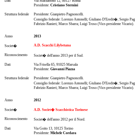
Dati
Via Marzabotto 12, 00127 Roma
Presidente:
Cristiano Sternini
Struttura federale
Presidente: Gianpietro Pagnoncelli.
Consiglio federale: Lorenzo Antonelli; Giuliano D'Eredit�; Sergio Pag
Fabrizio Ranieri; Marco Sbarra; Luigi Troso (Vice-presidente Vicario).
Anno
2013
A.D. Scacchi Lilybetana
Societ�
Riconoscimento
Societ� dell'anno 2013 per il Sud.
Dati
Via Frisella 65, 91025 Marsala
Presidente:
Giovanni Piazza
Struttura federale
Presidente: Gianpietro Pagnoncelli.
Consiglio federale: Lorenzo Antonelli; Giuliano D'Eredit�; Sergio Pag
Fabrizio Ranieri; Marco Sbarra; Luigi Troso (Vice-presidente Vicario).
Anno
2012
Societ�
A.D. Societ� Scacchistica Torinese
Riconoscimento
Societ� dell'anno 2012 per il Nord.
Dati
Via Goito 13, 10125 Torino
Presidente:
Michele Cordara