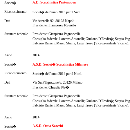
A.D. Scacchistica Partenopea
Societ�
Riconoscimento
Societ� dell'anno 2015 per il Sud.
Dati
Via Arenella 92, 80128 Napoli
Presidente:
Francesco Roviello
Struttura federale
Presidente: Gianpietro Pagnoncelli.
Consiglio federale: Lorenzo Antonelli; Giuliano D'Eredit�; Sergio Pag
Fabrizio Ranieri; Marco Sbarra; Luigi Troso (Vice-presidente Vicario).
Anno
2014
Societ�
A.S.D. Societ� Scacchistica Milanese
Riconoscimento
Societ� dell'anno 2014 per il Nord.
Dati
Via Sant'Uguzzone 8, 20126 Milano
Presidente:
Claudio No�
Struttura federale
Presidente: Gianpietro Pagnoncelli.
Consiglio federale: Lorenzo Antonelli; Giuliano D'Eredit�; Sergio Pag
Fabrizio Ranieri; Marco Sbarra; Luigi Troso (Vice-presidente Vicario).
Anno
2014
A.S.D. Ostia Scacchi
Societ�