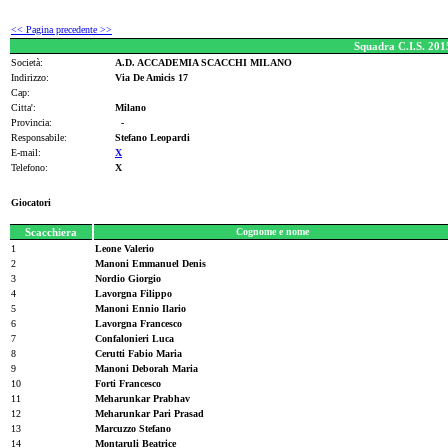
<< Pagina precedente >>
Squadra C.I.S. 20
Società:
A.D. ACCADEMIA SCACCHI MILANO
Indirizzo:
Via De Amicis 17
Cap:
Citta':
Milano
Provincia:
-
Responsabile:
Stefano Leopardi
E-mail:
X
Telefono:
X
Giocatori
Scacchiera
Cognome e nome
1
Leone Valerio
2
Manoni Emmanuel Denis
3
Nordio Giorgio
4
Lavorgna Filippo
5
Manoni Ennio Ilario
6
Lavorgna Francesco
7
Confalonieri Luca
8
Cerutti Fabio Maria
9
Manoni Deborah Maria
10
Forti Francesco
11
Meharunkar Prabhav
12
Meharunkar Pari Prasad
13
Marcuzzo Stefano
14
Montaruli Beatrice