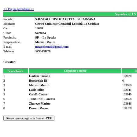
<< Pagina precedente >>
Squadra C.I.S
Società:
S.D.SCACCHISTICA CITTA' DI SARZANA
Indirizzo:
Centro Culturale Ceccarelli Località La Crociata
Cap:
19038
Citta':
Sarzana
Provincia:
SP - La Spezia
Responsabile:
Mazzini Mauro
E-mail:
mazziniemail@gmail.com
Telefono:
3290498778
Giocatori
Scacchiera
Cognome e nome
I
1
Godani Tiziano
103670
2
Bencheikh Ilf
0
3
Mazzini Mauro
103660
4
Lasio Millo
103641
5
Caleffi Cesare
103649
6
Tamburini Lorenzo
103658
7
Zignego Marino
103646
8
Pieroni Marco
100378