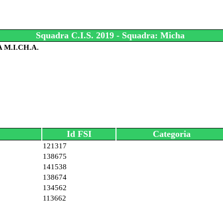
Squadra C.I.S. 2019 - Squadra: Micha
 M.I.CH.A.
Id FSI
Categoria
121317
138675
141538
138674
134562
113662