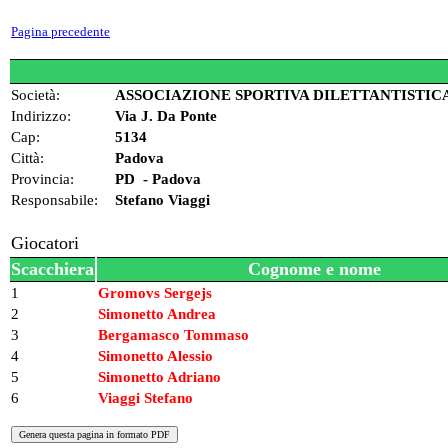
Pagina precedente
Società:
ASSOCIAZIONE SPORTIVA DILETTANTISTICA
Indirizzo:
Via J. Da Ponte
Cap:
5134
Città:
Padova
Provincia:
PD - Padova
Responsabile:
Stefano Viaggi
Giocatori
Scacchiera
Cognome e nome
1
Gromovs Sergejs
2
Simonetto Andrea
3
Bergamasco Tommaso
4
Simonetto Alessio
5
Simonetto Adriano
6
Viaggi Stefano