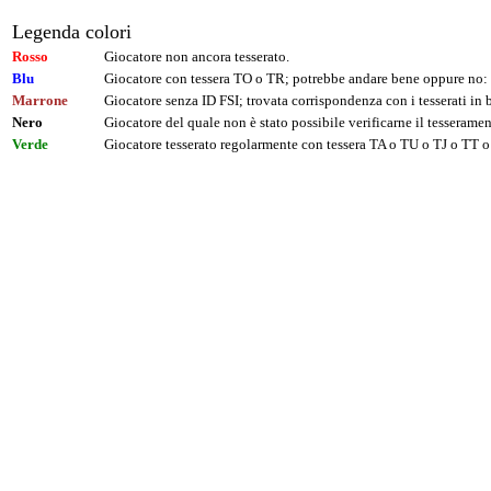
Legenda colori
Rosso
Giocatore non ancora tesserato.
Blu
Giocatore con tessera TO o TR; potrebbe andare bene oppure no: 
Marrone
Giocatore senza ID FSI; trovata corrispondenza con i tesserati i
Nero
Giocatore del quale non è stato possibile verificarne il tesseramen
Verde
Giocatore tesserato regolarmente con tessera TA o TU o TJ o TT o