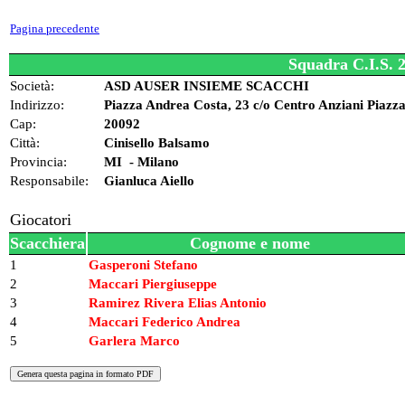
Pagina precedente
Squadra C.I.S. 
Società:
ASD AUSER INSIEME SCACCHI
Indirizzo:
Piazza Andrea Costa, 23 c/o Centro Anziani Piazz
Cap:
20092
Città:
Cinisello Balsamo
Provincia:
MI - Milano
Responsabile:
Gianluca Aiello
Giocatori
Scacchiera
Cognome e nome
1
Gasperoni Stefano
2
Maccari Piergiuseppe
3
Ramirez Rivera Elias Antonio
4
Maccari Federico Andrea
5
Garlera Marco