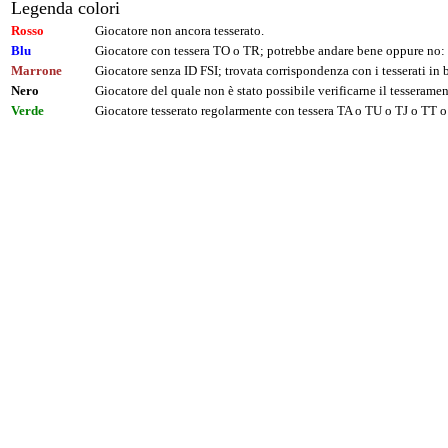
Legenda colori
Rosso
Giocatore non ancora tesserato.
Blu
Giocatore con tessera TO o TR; potrebbe andare bene oppure no: 
Marrone
Giocatore senza ID FSI; trovata corrispondenza con i tesserati i
Nero
Giocatore del quale non è stato possibile verificarne il tesseramen
Verde
Giocatore tesserato regolarmente con tessera TA o TU o TJ o TT o