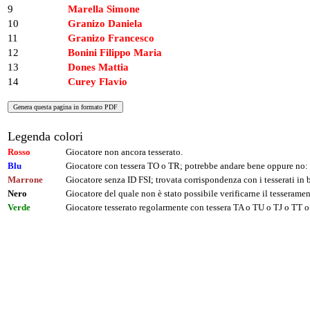
9
Marella Simone
10
Granizo Daniela
11
Granizo Francesco
12
Bonini Filippo Maria
13
Dones Mattia
14
Curey Flavio
Legenda colori
Rosso
Giocatore non ancora tesserato.
Blu
Giocatore con tessera TO o TR; potrebbe andare bene oppure no: 
Marrone
Giocatore senza ID FSI; trovata corrispondenza con i tesserati i
Nero
Giocatore del quale non è stato possibile verificarne il tesseramen
Verde
Giocatore tesserato regolarmente con tessera TA o TU o TJ o TT o