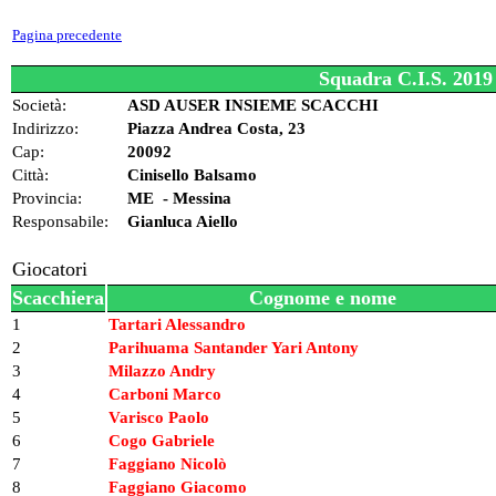
Pagina precedente
Squadra C.I.S. 2019 
Società:
ASD AUSER INSIEME SCACCHI
Indirizzo:
Piazza Andrea Costa, 23
Cap:
20092
Città:
Cinisello Balsamo
Provincia:
ME - Messina
Responsabile:
Gianluca Aiello
Giocatori
Scacchiera
Cognome e nome
1
Tartari Alessandro
2
Parihuama Santander Yari Antony
3
Milazzo Andry
4
Carboni Marco
5
Varisco Paolo
6
Cogo Gabriele
7
Faggiano Nicolò
8
Faggiano Giacomo