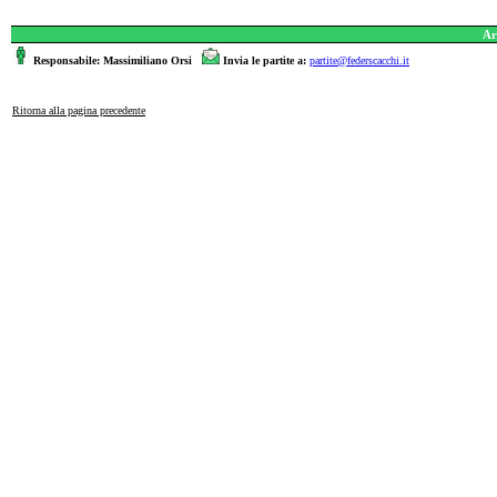
Ar
Responsabile: Massimiliano Orsi
Invia le partite a:
partite@federscacchi.it
Ritorna alla pagina precedente