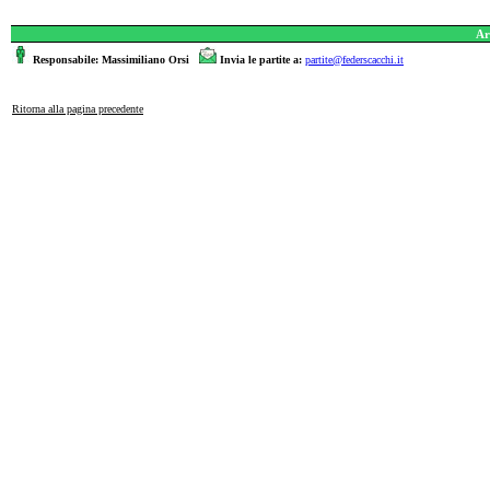
Ar
Responsabile: Massimiliano Orsi
Invia le partite a:
partite@federscacchi.it
Ritorna alla pagina precedente