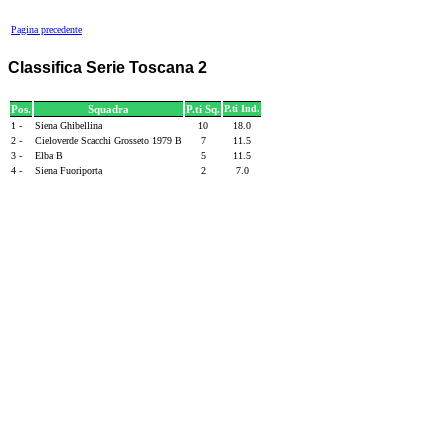
Pagina precedente
Classifica Serie Toscana 2
Pos.
Squadra
P.ti Sq.
P.ti Ind.
1 -
Siena Ghibellina
10
18.0
2 -
Cieloverde Scacchi Grosseto 1979 B
7
11.5
3 -
Elba B
5
11.5
4 -
Siena Fuoriporta
2
7.0