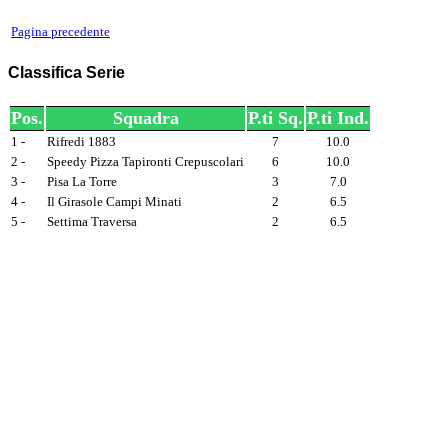
Pagina precedente
Classifica Serie
Pos.
Squadra
P.ti Sq.
P.ti Ind.
1 -
Rifredi 1883
7
10.0
2 -
Speedy Pizza Tapironti Crepuscolari
6
10.0
3 -
Pisa La Torre
3
7.0
4 -
Il Girasole Campi Minati
2
6.5
5 -
Settima Traversa
2
6.5