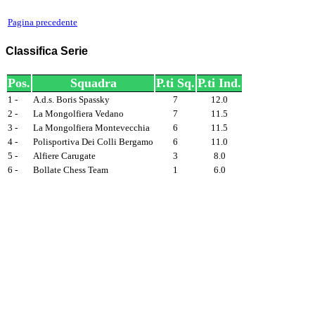
Pagina precedente
Classifica Serie
Pos.
Squadra
P.ti Sq.
P.ti Ind.
1 -
A.d.s. Boris Spassky
7
12.0
2 -
La Mongolfiera Vedano
7
11.5
3 -
La Mongolfiera Montevecchia
6
11.5
4 -
Polisportiva Dei Colli Bergamo
6
11.0
5 -
Alfiere Carugate
3
8.0
6 -
Bollate Chess Team
1
6.0