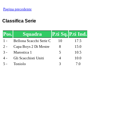
Pagina precedente
Classifica Serie
Pos.
Squadra
P.ti Sq.
P.ti Ind.
1 -
Bellona Scacchi Serie C
10
17.5
2 -
Capa Boys 2 Di Mestre
8
15.0
3 -
Marostica 1
5
10.5
4 -
Gli Scacchisti Uniti
4
10.0
5 -
Toniolo
3
7.0