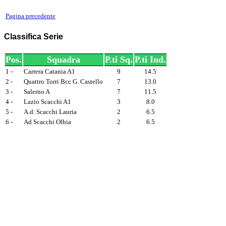
Pagina precedente
Classifica Serie
Pos.
Squadra
P.ti Sq.
P.ti Ind.
1 -
Carrera Catania A1
9
14.5
2 -
Quattro Torri Bcc G. Castello
7
13.0
3 -
Salerno A
7
11.5
4 -
Lazio Scacchi A1
3
8.0
5 -
A.d. Scacchi Lauria
2
6.5
6 -
Ad Scacchi Olbia
2
6.5