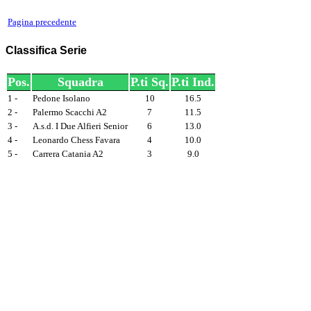
Pagina precedente
Classifica Serie
Pos.
Squadra
P.ti Sq.
P.ti Ind.
1 -
Pedone Isolano
10
16.5
2 -
Palermo Scacchi A2
7
11.5
3 -
A.s.d. I Due Alfieri Senior
6
13.0
4 -
Leonardo Chess Favara
4
10.0
5 -
Carrera Catania A2
3
9.0