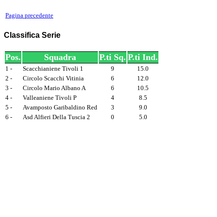
Pagina precedente
Classifica Serie
Pos.
Squadra
P.ti Sq.
P.ti Ind.
1 -
Scacchianiene Tivoli 1
9
15.0
2 -
Circolo Scacchi Vitinia
6
12.0
3 -
Circolo Mario Albano A
6
10.5
4 -
Valleaniene Tivoli P
4
8.5
5 -
Avamposto Garibaldino Red
3
9.0
6 -
Asd Alfieri Della Tuscia 2
0
5.0