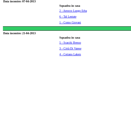
Data incontro: 07-04-2013
Squadra in casa
2 - Arrocco Lungo Erba
6 - Tal Lentate
1 - Como Giovani
Data incontro: 21-04-2013
Squadra in casa
5 - Scacchi Bresso
3 - Città Di Varese
4 - Ceriano Lakers