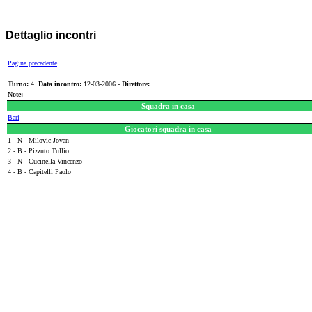
Dettaglio incontri
Pagina precedente
Turno:
4
Data incontro:
12-03-2006 -
Direttore:
Note:
Squadra in casa
Bari
Giocatori squadra in casa
1 - N - Milovic Jovan
2 - B - Pizzuto Tullio
3 - N - Cucinella Vincenzo
4 - B - Capitelli Paolo