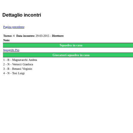
Dettaglio incontri
Pagina precedente
Turno:
4
Data incontro:
29-03-2015 -
Direttore:
Note:
Squadra in casa
Ippogrifo Pro
Giocatori squadra in casa
1 - B - Magnavacchi Andrea
2 - N - Verrucci Gianluca
3 - B - Benassi Virginio
4 - N - Tosi Luigi