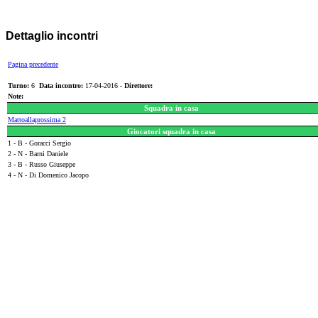
Dettaglio incontri
Pagina precedente
Turno:
6
Data incontro:
17-04-2016 -
Direttore:
Note:
Squadra in casa
Mattoallaprossima 2
Giocatori squadra in casa
1 - B - Goracci Sergio
2 - N - Barni Daniele
3 - B - Russo Giuseppe
4 - N - Di Domenico Jacopo