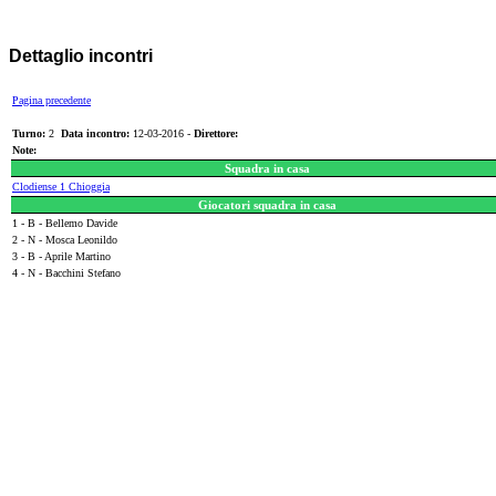
Dettaglio incontri
Pagina precedente
Turno:
2
Data incontro:
12-03-2016 -
Direttore:
Note:
Squadra in casa
Clodiense 1 Chioggia
Giocatori squadra in casa
1 - B - Bellemo Davide
2 - N - Mosca Leonildo
3 - B - Aprile Martino
4 - N - Bacchini Stefano