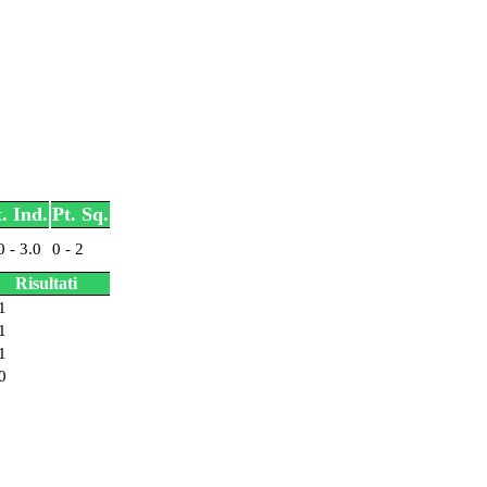
. Ind.
Pt. Sq.
0 - 3.0
0 - 2
Risultati
1
1
1
0