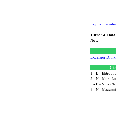
Pagina precede
Turno:
4
Data
Note:
Excelsior Drin
Gio
1 - B - Elitropi
2 - N - Mora L
3 - B - Villa Cl
4 - N - Mazzott