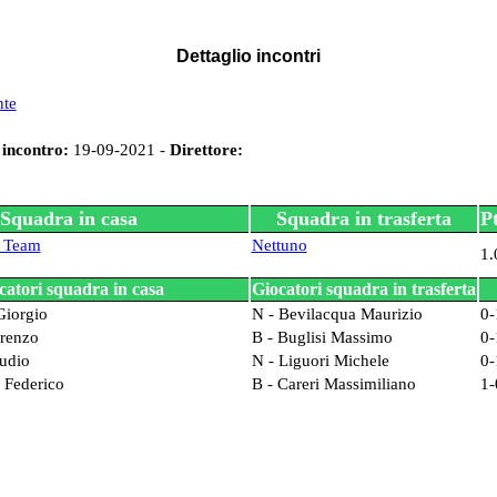
Dettaglio incontri
nte
 incontro:
19-09-2021 -
Direttore:
Squadra in casa
Squadra in trasferta
Pt
k Team
Nettuno
1.
catori squadra in casa
Giocatori squadra in trasferta
 Giorgio
N - Bevilacqua Maurizio
0-
orenzo
B - Buglisi Massimo
0-
audio
N - Liguori Michele
0-
i Federico
B - Careri Massimiliano
1-