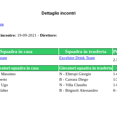
Dettaglio incontri
nte
 incontro:
19-09-2021 -
Direttore:
Squadra in casa
Squadra in trasferta
Pt
team
Excelsior Drink Team
2.
catori squadra in casa
Giocatori squadra in trasferta
lo Massimo
N - Elitropi Giorgio
1-
berto
B - Carrara Diego
1/
o Ugo
N - Villa Claudio
1-
alter
B - Brignoli Alessandro
0-