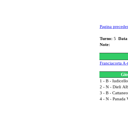
Pagina precede
Turno:
5
Data
Note:
Franciacorta A-
Gio
1 - B - Iudicel
2 - N - Dieli Al
3 - B - Cattane
4 - N - Panada V