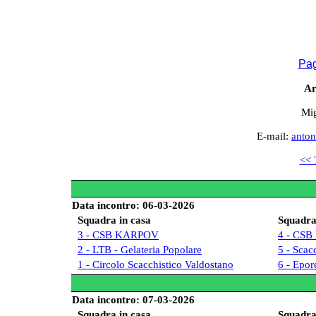
Pag
Ar
Mig
E-mail:
anton
<< 
Data incontro: 06-03-2026
Squadra in casa
Squadra 
3 - CSB KARPOV
4 - CS
2 - LTB - Gelateria Popolare
5 - Scac
1 - Circolo Scacchistico Valdostano
6 - Epor
Data incontro: 07-03-2026
Squadra in casa
Squadra 