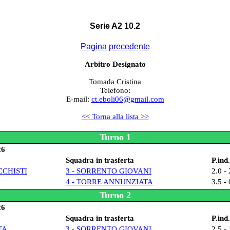
Serie A2 10.2
Pagina precedente
Arbitro Designato
Tomada Cristina
Telefono:
E-mail:
ct.eboli06@gmail.com
<< Torna alla lista >>
Turno 1
26
Squadra in trasferta
P.ind.
CCHISTI
3 - SORRENTO GIOVANI
2.0 - 
4 - TORRE ANNUNZIATA
3.5 - 
Turno 2
26
Squadra in trasferta
P.ind.
TA
3 - SORRENTO GIOVANI
2.5 - 