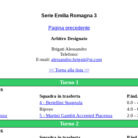
Serie Emilia Romagna 3
Pagina precedente
Arbitro Designato
Brigati Alessandro
Telefono:
E-mail:
alessandro.brigati@st.com
<< Torna alla lista >>
Turno 1
26
Squadra in trasferta
P.ind.
4 - Bertellini Spagnola
0.0 - 
Riposo
4.0 - 
enza
5 - Martini Gambit Accepted Piacenza
2.0 - 
Turno 2
26
Squadra in trasferta
P.ind.