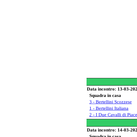
Data incontro: 13-03-20
Squadra in casa
3 - Bertellini Scozzese
1 - Bertellini Italiana
2 - I Due Cavalli di Piac
Data incontro: 14-03-20
Squadra in casa