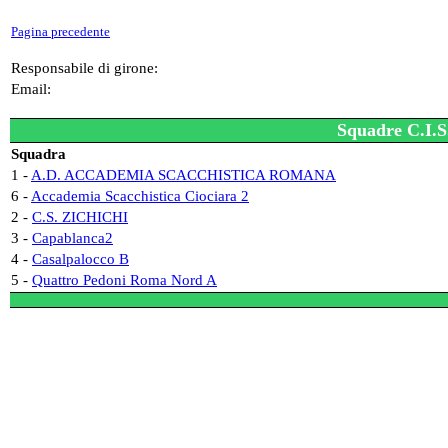
Pagina precedente
Responsabile di girone:
Email:
Squadre C.I.S
Squadra
1 -
A.D. ACCADEMIA SCACCHISTICA ROMANA
6 -
Accademia Scacchistica Ciociara 2
2 -
C.S. ZICHICHI
3 -
Capablanca2
4 -
Casalpalocco B
5 -
Quattro Pedoni Roma Nord A