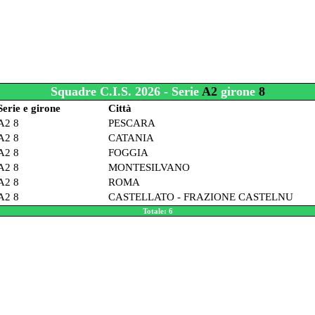
Squadre C.I.S. 2026 - Serie
A2
girone
8
Serie e girone
Città
A2 8
PESCARA
A2 8
CATANIA
A2 8
FOGGIA
A2 8
MONTESILVANO
A2 8
ROMA
A2 8
CASTELLATO - FRAZIONE CASTELNU
Totale: 6