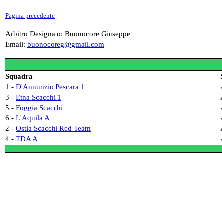
Pagina precedente
Arbitro Designato: Buonocore Giuseppe
Email:
buonocoreg@gmail.com
Squadra
1 -
D'Annunzio Pescara 1
3 -
Etna Scacchi 1
5 -
Foggia Scacchi
6 -
L'Aquila A
2 -
Ostia Scacchi Red Team
4 -
TDA A