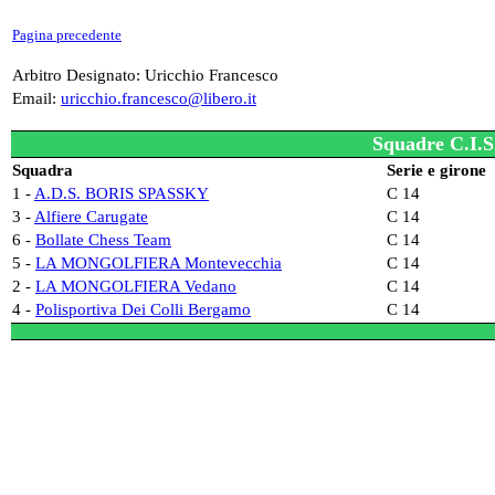
Pagina precedente
Arbitro Designato: Uricchio Francesco
Email:
uricchio.francesco@libero.it
Squadre C.I.S
Squadra
Serie e girone
1 -
A.D.S. BORIS SPASSKY
C 14
3 -
Alfiere Carugate
C 14
6 -
Bollate Chess Team
C 14
5 -
LA MONGOLFIERA Montevecchia
C 14
2 -
LA MONGOLFIERA Vedano
C 14
4 -
Polisportiva Dei Colli Bergamo
C 14