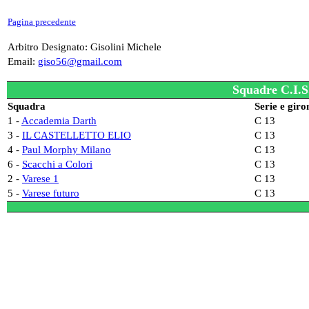
Pagina precedente
Arbitro Designato: Gisolini Michele
Email:
giso56@gmail.com
Squadre C.I.S
Squadra
Serie e giro
1 -
Accademia Darth
C 13
3 -
IL CASTELLETTO ELIO
C 13
4 -
Paul Morphy Milano
C 13
6 -
Scacchi a Colori
C 13
2 -
Varese 1
C 13
5 -
Varese futuro
C 13