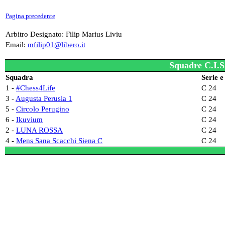
Pagina precedente
Arbitro Designato: Filip Marius Liviu
Email:
mfilip01@libero.it
Squadre C.I.S
Squadra
Serie e
1 -
#Chess4Life
C 24
3 -
Augusta Perusia 1
C 24
5 -
Circolo Perugino
C 24
6 -
Ikuvium
C 24
2 -
LUNA ROSSA
C 24
4 -
Mens Sana Scacchi Siena C
C 24