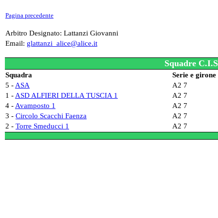
Pagina precedente
Arbitro Designato: Lattanzi Giovanni
Email:
glattanzi_alice@alice.it
Squadre C.I.S
Squadra
Serie e girone
5 -
ASA
A2 7
1 -
ASD ALFIERI DELLA TUSCIA 1
A2 7
4 -
Avamposto 1
A2 7
3 -
Circolo Scacchi Faenza
A2 7
2 -
Torre Smeducci 1
A2 7