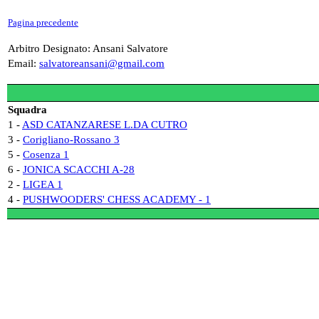
Pagina precedente
Arbitro Designato: Ansani Salvatore
Email:
salvatoreansani@gmail.com
Squadra
1 -
ASD CATANZARESE L.DA CUTRO
3 -
Corigliano-Rossano 3
5 -
Cosenza 1
6 -
JONICA SCACCHI A-28
2 -
LIGEA 1
4 -
PUSHWOODERS' CHESS ACADEMY - 1