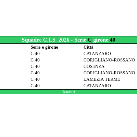
Squadre C.I.S. 2026 - Serie
C
girone
40
Serie e girone
Città
C 40
CATANZARO
C 40
CORIGLIANO-ROSSANO
C 40
COSENZA
C 40
CORIGLIANO-ROSSANO
C 40
LAMEZIA TERME
C 40
CATANZARO
Totale: 6