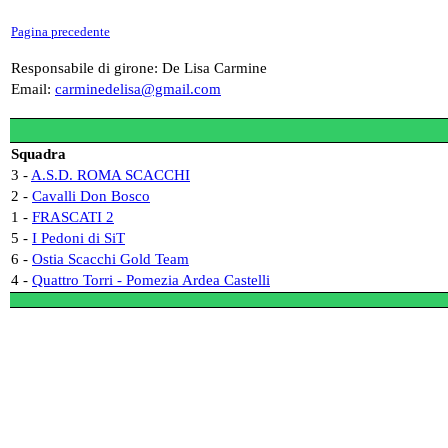
Pagina precedente
Responsabile di girone: De Lisa Carmine
Email:
carminedelisa@gmail.com
Squadra
3 -
A.S.D. ROMA SCACCHI
2 -
Cavalli Don Bosco
1 -
FRASCATI 2
5 -
I Pedoni di SiT
6 -
Ostia Scacchi Gold Team
4 -
Quattro Torri - Pomezia Ardea Castelli