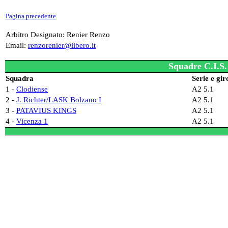
Pagina precedente
Arbitro Designato: Renier Renzo
Email:
renzorenier@libero.it
Squadre C.I.S.
Squadra
Serie e gir
1 -
Clodiense
A2 5.1
2 -
J. Richter/LASK Bolzano I
A2 5.1
3 -
PATAVIUS KINGS
A2 5.1
4 -
Vicenza 1
A2 5.1