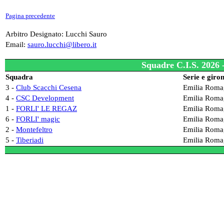
Pagina precedente
Arbitro Designato: Lucchi Sauro
Email:
sauro.lucchi@libero.it
Squadre C.I.S. 2026 
Squadra
Serie e giro
3 -
Club Scacchi Cesena
Emilia Roma
4 -
CSC Development
Emilia Roma
1 -
FORLI' LE REGAZ
Emilia Roma
6 -
FORLI' magic
Emilia Roma
2 -
Montefeltro
Emilia Roma
5 -
Tiberiadi
Emilia Roma