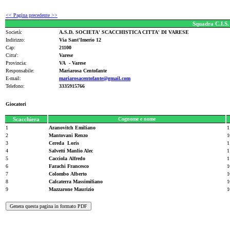
<< Pagina precedente >>
Squadra C.I.S.
Società:
A.S.D. SOCIETA' SCACCHISTICA CITTA' DI VARESE
Indirizzo:
Via Sant'Imerio 12
Cap:
21100
Citta':
Varese
Provincia:
VA - Varese
Responsabile:
Mariarosa Centofante
E-mail:
mariarosacentofante@gmail.com
Telefono:
3335915766
Giocatori
Scacchiera
Cognome e nome
1
Aranovitch Emiliano
1
2
Mantovani Renzo
1
3
Cereda Loris
1
4
Salvetti Manlio Alec
1
5
Cacciola Alfredo
1
6
Farachi Francesco
1
7
Colombo Alberto
1
8
Calcaterra Massimiliano
1
9
Mazzarone Maurizio
1