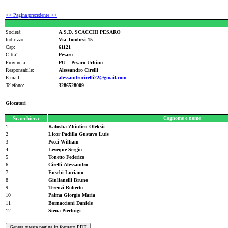
<< Pagina precedente >>
Società:
A.S.D. SCACCHI PESARO
Indirizzo:
Via Tombesi 15
Cap:
61121
Citta':
Pesaro
Provincia:
PU - Pesaro Urbino
Responsabile:
Alessandro Cirelli
E-mail:
alessandrocirelli22@gmail.com
Telefono:
3286528009
Giocatori
Scacchiera
Cognome e nome
1
Kalosha Zhiulien Oleksii
2
Licor Padilla Gustavo Luis
3
Pecci William
4
Leveque Sergio
5
Tonetto Federico
6
Cirelli Alessandro
7
Eusebi Luciano
8
Giulianelli Bruno
9
Terenzi Roberto
10
Palma Giorgio Maria
11
Bornaccioni Daniele
12
Siena Pierluigi