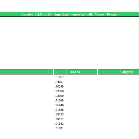
Squadra C.I.S. 2025 - Squadra: I Guerrieri della Mente - Pesaro
Id FSI
Categoria
191852
144601
160268
103908
173090
151568
166646
101828
128123
149122
101842
101831