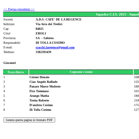
<< Pagina precedente >>
Squadra C.I.S. 2025 - Squa
Società:
A.D.S. CAFE' DE LA REGENCE
Indirizzo:
Via Arco dei Tredici
Cap:
84025
Citta':
EBOLI
Provincia:
SA - Salerno
Responsabile:
DI TOLLA COSIMO
E-mail:
scacchi.laregence@gmail.com
Telefono:
3382393439
Giocatori
Scacchiera
Cognome e nome
1
Cerone Donato
108
2
Ciao Angelo Raffaele
125
3
Panaro Marco Modesto
180
4
Fico Tommaso
101
5
Arango Mattia
180
6
Trotta Roberto
210
7
D'andrea Cosimo
175
8
Di Tolla Cosimo
127