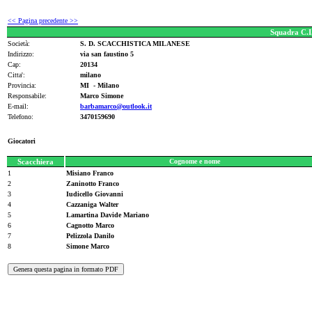
<< Pagina precedente >>
Squadra C.I
Società:
S. D. SCACCHISTICA MILANESE
Indirizzo:
via san faustino 5
Cap:
20134
Citta':
milano
Provincia:
MI - Milano
Responsabile:
Marco Simone
E-mail:
barbamarco@outlook.it
Telefono:
3470159690
Giocatori
Scacchiera
Cognome e nome
1
Misiano Franco
2
Zaninotto Franco
3
Iudicello Giovanni
4
Cazzaniga Walter
5
Lamartina Davide Mariano
6
Cagnotto Marco
7
Pelizzola Danilo
8
Simone Marco