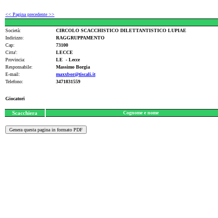
<< Pagina precedente >>
Società:
CIRCOLO SCACCHISTICO DILETTANTISTICO LUPIAE
Indirizzo:
RAGGRUPPAMENTO
Cap:
73100
Citta':
LECCE
Provincia:
LE - Lecce
Responsabile:
Massimo Borgia
E-mail:
maxxbor@tiscali.it
Telefono:
3471831559
Giocatori
Scacchiera
Cognome e nome