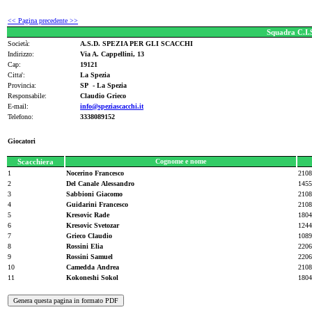
<< Pagina precedente >>
Squadra C.I.
Società:
A.S.D. SPEZIA PER GLI SCACCHI
Indirizzo:
Via A. Cappellini, 13
Cap:
19121
Citta':
La Spezia
Provincia:
SP - La Spezia
Responsabile:
Claudio Grieco
E-mail:
info@speziascacchi.it
Telefono:
3338089152
Giocatori
Scacchiera
Cognome e nome
1
Nocerino Francesco
2108
2
Del Canale Alessandro
1455
3
Sabbioni Giacomo
2108
4
Guidarini Francesco
2108
5
Kresovic Rade
1804
6
Kresovic Svetozar
1244
7
Grieco Claudio
1089
8
Rossini Elia
2206
9
Rossini Samuel
2206
10
Camedda Andrea
2108
11
Kokoneshi Sokol
1804