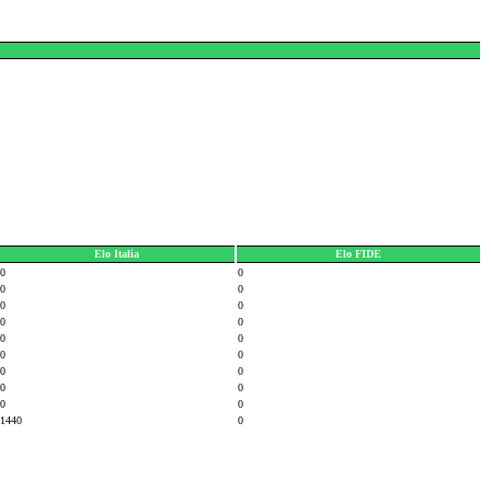
Elo Italia
Elo FIDE
0
0
0
0
0
0
0
0
0
0
0
0
0
0
0
0
0
0
1440
0