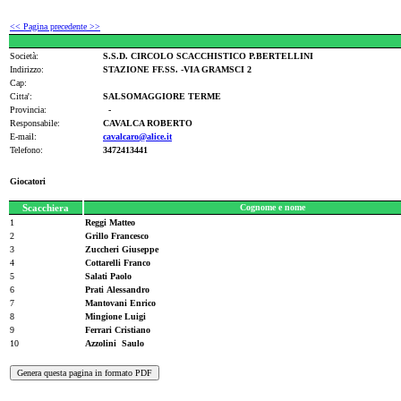
<< Pagina precedente >>
Società:
S.S.D. CIRCOLO SCACCHISTICO P.BERTELLINI
Indirizzo:
STAZIONE FF.SS. -VIA GRAMSCI 2
Cap:
Citta':
SALSOMAGGIORE TERME
Provincia:
-
Responsabile:
CAVALCA ROBERTO
E-mail:
cavalcaro@alice.it
Telefono:
3472413441
Giocatori
Scacchiera
Cognome e nome
1
Reggi Matteo
2
Grillo Francesco
3
Zuccheri Giuseppe
4
Cottarelli Franco
5
Salati Paolo
6
Prati Alessandro
7
Mantovani Enrico
8
Mingione Luigi
9
Ferrari Cristiano
10
Azzolini Saulo