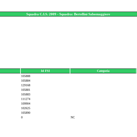
Squadra C.I.S. 2009 - Squadra: Bertellini Salsomaggiore
Id FSI
Categoria
105888
105884
129168
105881
105883
111274
109904
102625
105890
0
NC