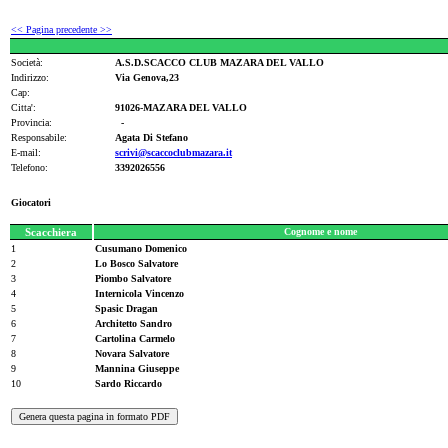
<< Pagina precedente >>
Società:
A.S.D.SCACCO CLUB MAZARA DEL VALLO
Indirizzo:
Via Genova,23
Cap:
Citta':
91026-MAZARA DEL VALLO
Provincia:
-
Responsabile:
Agata Di Stefano
E-mail:
scrivi@scaccoclubmazara.it
Telefono:
3392026556
Giocatori
Scacchiera
Cognome e nome
1
Cusumano Domenico
2
Lo Bosco Salvatore
3
Piombo Salvatore
4
Internicola Vincenzo
5
Spasic Dragan
6
Architetto Sandro
7
Cartolina Carmelo
8
Novara Salvatore
9
Mannina Giuseppe
10
Sardo Riccardo