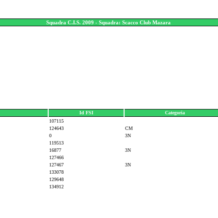
Squadra C.I.S. 2009 - Squadra: Scacco Club Mazara
Id FSI
Categoria
107115
124643
CM
0
3N
119513
16877
3N
127466
127467
3N
133078
129648
134912