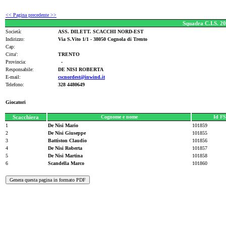
<< Pagina precedente >>
Squadra C.I.S. 2
Società:
ASS. DILETT. SCACCHI NORD-EST
Indirizzo:
Via S.Vito 1/1 - 38050 Cognola di Trento
Cap:
Citta':
TRENTO
Provincia:
-
Responsabile:
DE NISI ROBERTA
E-mail:
cscnordest@inwind.it
Telefono:
328 4480649
Giocatori
Scacchiera
Cognome e nome
Id FS
1
De Nisi Mario
101859
2
De Nisi Giuseppe
101855
3
Battiston Claudio
101856
4
De Nisi Roberta
101857
5
De Nisi Martina
101858
6
Scandella Marco
101860