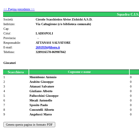
<< Pagina precedente >>
Squadra C.I.S.
Società:
Circolo Scacchistico Alvise Zichichi A.S.D.
Indirizzo:
Via Caltagirone (c/o biblioteca comunale)
Cap:
Citta':
LADISPOLI
Provincia:
-
Responsabile:
ATTANASI SALVATORE
E-mail:
2691959@libero.it
Telefono:
3289116578-069987842
Giocatori
Scacchiera
Cognome e nome
1
Monteleone Antonio
0
2
Arabito Giuseppe
0
3
Attanasi Salvatore
0
4
Giuliano Alberto
0
5
Pallucchini Giuseppe
0
6
Mecali Antonello
0
7
Sposito Paolo
0
8
Concutelli Alberto
0
9
Angelucci Marco
0