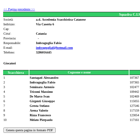
<< Pagina precedente >>
Squadra C.I.
Società:
a.d. Accedemia Scacchistica Catanese
Indirizzo:
Via Caserta 6
Cap:
Citta':
Catania
Provincia:
-
Responsabile:
Imbraguglia Fabio
E-mail:
imbragugliaf@hotmail.com
Telefono:
3286016445
Giocatori
Scacchiera
Cognome e nome
1
Santagati Alessandro
107367
2
Imbraguglia Fabio
107365
3
Seminara Antonio
102477
4
Tricomi Massimo
109442
5
De Marco Ivan
102469
6
Girgenti Giuseppe
115055
7
Gresta Stefano
127546
8
Arena Valerio
117159
9
Rizza Francesco
123054
10
Melato Pierpaolo
117161