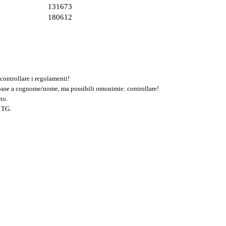
131673
180612
controllare i regolamenti!
n base a cognome/nome, ma possibili omonimie: controllare!
to.
 TG.