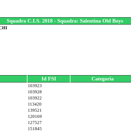
Squadra C.I.S. 2018 - Squadra: Salentina Old Boys
CCHI
Id FSI
Categoria
103923
103928
103922
113420
139521
120169
127527
151845