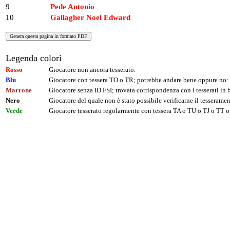
9
Pede Antonio
10
Gallagher Noel Edward
Legenda colori
Rosso
Giocatore non ancora tesserato.
Blu
Giocatore con tessera TO o TR; potrebbe andare bene oppure no: 
Marrone
Giocatore senza ID FSI; trovata corrispondenza con i tesserati i
Nero
Giocatore del quale non è stato possibile verificarne il tesseramen
Verde
Giocatore tesserato regolarmente con tessera TA o TU o TJ o TT o