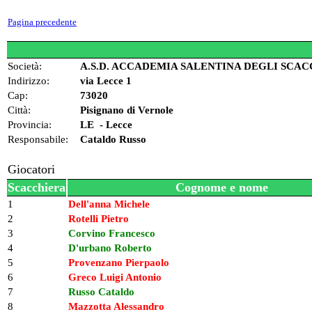
Pagina precedente
Società:
A.S.D. ACCADEMIA SALENTINA DEGLI SCA
Indirizzo:
via Lecce 1
Cap:
73020
Città:
Pisignano di Vernole
Provincia:
LE - Lecce
Responsabile:
Cataldo Russo
Giocatori
Scacchiera
Cognome e nome
1
Dell'anna Michele
2
Rotelli Pietro
3
Corvino Francesco
4
D'urbano Roberto
5
Provenzano Pierpaolo
6
Greco Luigi Antonio
7
Russo Cataldo
8
Mazzotta Alessandro