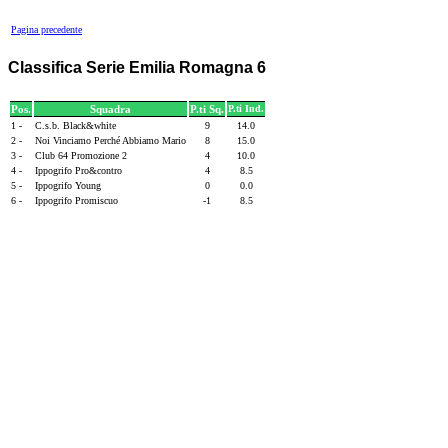
Pagina precedente
Classifica Serie Emilia Romagna 6
Pos.
Squadra
P.ti Sq.
P.ti Ind.
1 -
C.s.b. Black&white
9
14.0
2 -
Noi Vinciamo Perché Abbiamo Mario
8
15.0
3 -
Club 64 Promozione 2
4
10.0
4 -
Ippogrifo Pro&contro
4
8.5
5 -
Ippogrifo Young
0
0.0
6 -
Ippogrifo Promiscuo
-1
8.5