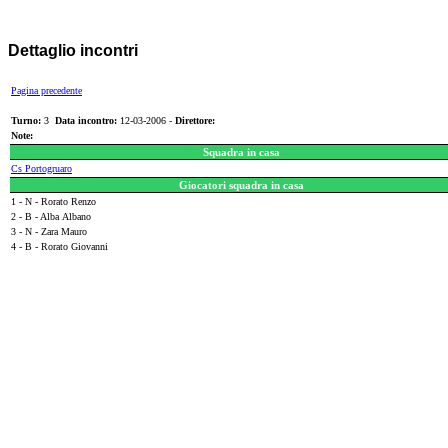
Dettaglio incontri
Pagina precedente
Turno:
3
Data incontro:
12-03-2006 -
Direttore:
Note:
Squadra in casa
Cs Portogruaro
Giocatori squadra in casa
1 - N - Rorato Renzo
2 - B - Alba Albano
3 - N - Zara Mauro
4 - B - Rorato Giovanni