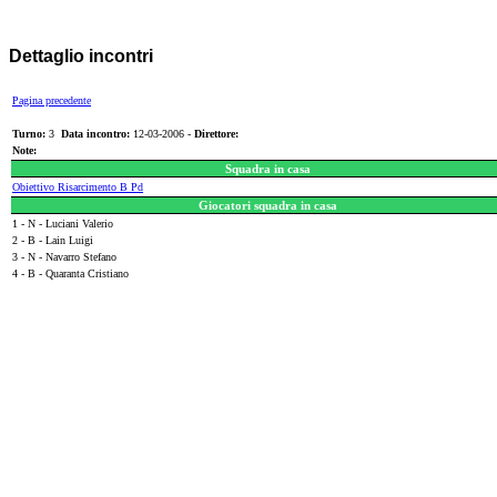
Dettaglio incontri
Pagina precedente
Turno:
3
Data incontro:
12-03-2006 -
Direttore:
Note:
Squadra in casa
Obiettivo Risarcimento B Pd
Giocatori squadra in casa
1 - N - Luciani Valerio
2 - B - Lain Luigi
3 - N - Navarro Stefano
4 - B - Quaranta Cristiano